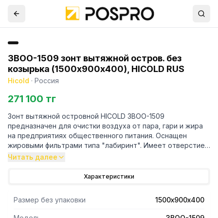
ЗВОО-1509 зонт вытяжной остров. без
козырька (1500х900х400), HICOLD RUS
Hicold
·
Россия
271 100 тг
Зонт вытяжной островной HICOLD ЗВОО-1509
предназначен для очистки воздуха от пара, гари и жира
на предприятиях общественного питания. Оснащен
жировыми фильтрами типа "лабиринт". Имеет отверстие
под вентилятор. Изготовлен из нержавеющей стали.
Читать далее
Характеристики
Размер без упаковки
1500х900х400
Модель
ЗВОО-1509