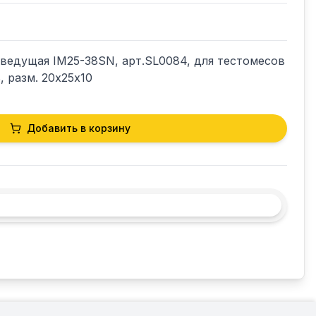
ведущая IM25-38SN, арт.SL0084, для тестомесов  
, разм. 20х25х10
Добавить в корзину