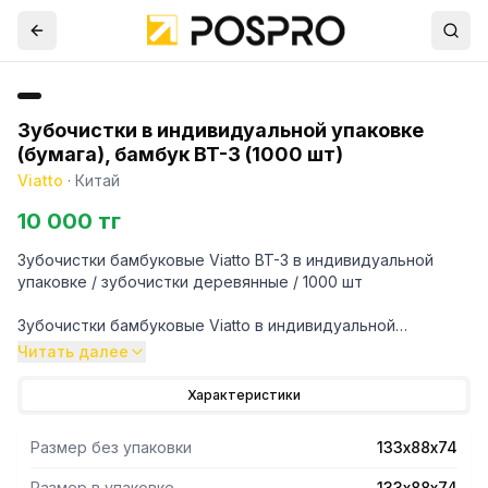
Зубочистки в индивидуальной упаковке
(бумага), бамбук BT-3 (1000 шт)
Viatto
·
Китай
10 000 тг
Зубочистки бамбуковые Viatto BT-3 в индивидуальной
упаковке / зубочистки деревянные / 1000 шт
Зубочистки бамбуковые Viatto в индивидуальной
упаковке. Изготовлены из экологически чистого и
Читать далее
прочного материала - бамбука. Зубочистки деревянные
используются для гигиены полости рта.
Характеристики
Размер без упаковки
133х88х74
Размер в упаковке
133х88х74