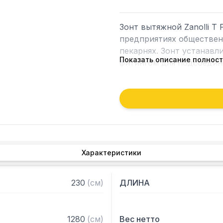
Зонт вытяжной Zanolli T 
предприятиях общественн
пекарнях. Зонт устанавл
Показать описание полнос
фитингом для подсоедине
Совместим с печами TEO
*Для уточнения совмести
вашим менеджерам.
Характеристики
230
(
см
)
ДЛИНА
1280
(
см
)
Вес нетто