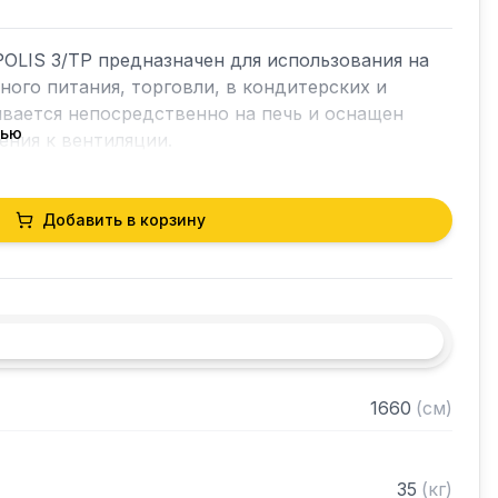
POLIS 3/TP предназначен для использования на 
ого питания, торговли, в кондитерских и 
ивается непосредственно на печь и оснащен 
тью
ния к вентиляции.

REMA POLIS*.

мости зонта с печью просим обратиться к 
Добавить в корзину
1660
(
см
)
35
(
кг
)