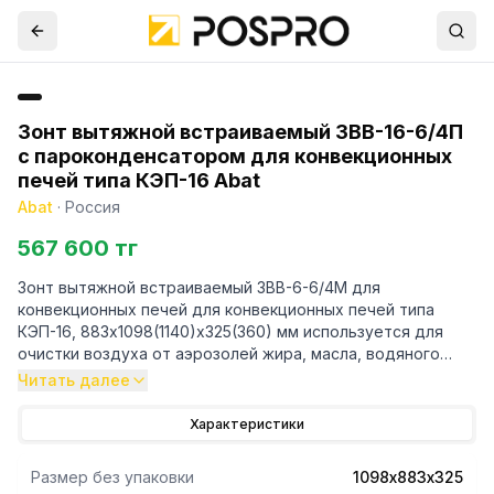
Зонт вытяжной встраиваемый ЗВВ-16-6/4П
с пароконденсатором для конвекционных
печей типа КЭП-16 Abat
Abat
·
Россия
567 600 тг
Зонт вытяжной встраиваемый ЗВВ-6-6/4М для
конвекционных печей для конвекционных печей типа
КЭП-16, 883х1098(1140)х325(360) мм используется для
очистки воздуха от аэрозолей жира, масла, водяного
пара, с пароконденсатором, 2 лабиринтных фильтра,
Читать далее
воздухопроизводительность 1400 куб.м/ч.
Характеристики
Размер без упаковки
1098х883х325