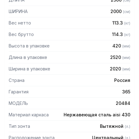
(
см
)
Особенности:
ШИРИНА
2000
(
см
)
— Вытяжной центральный
— Бескаркасный
Вес нетто
113.3
(
кг
)
— Материал: нержавеющая сталь AISI 430 толщиной
0,8мм
Вес брутто
114.3
(
кг
)
— С лабиринтными фильтрами (жироуловителями)
Высота в упаковке
420
(
мм
)
— Поставляется в собранном виде
Длина в упаковке
2520
(
мм
)
Ширина в упаковке
2020
(
мм
)
Страна
Россия
Гарантия
365
МОДЕЛЬ
20484
Материал каркаса
Нержавеющая сталь aisi 430
Тип зонта
Вытяжной
(
л.
)
Расположение зонта
Центральный
(
л.
)