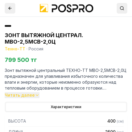
ЗОНТ ВЫТЯЖНОЙ ЦЕНТРАЛ.
МВО-2,5МСВ-2,0Ц
Техно-ТТ
·
Россия
799 500 тг
Зонт вытяжной центральный ТЕХНО-ТТ МВО-2,5МСВ-2,0Ц
предназначен для улавливания избыточного количества
влаги и энергии, которые неизменно образуются над
тепловым оборудованием в процессе готовки.
Читать далее
Кроме того, зонт втягивает в себя продукты сгорания и
капли жира, которые в противном случае оседали бы на
Характеристики
предметах мебели и кухонной утвари. Поэтому это
оборудование формирует микроклимат в помещении и
ВЫСОТА
400
(
см
)
защищает сотрудников горячего цеха.
ДЛИНА
2500