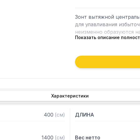
Зонт вытяжной централь
для улавливания избыточ
неизменно образуются на
Показать описание полнос
Кроме того, зонт втягива
которые в противном слу
утвари. Поэтому это об
и защищает сотрудников 
Особенности:

Характеристики
— Вытяжной центральный
— Бескаркасный

— Материал: нержавеюща
400
(
см
)
ДЛИНА
— С лабиринтными фильт
— Поставляется в собра
1400
(
см
)
Вес нетто