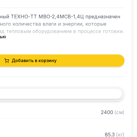
ный ТЕХНО-ТТ МВО-2,4МСВ-1,4Ц предназначен 
ного количества влаги и энергии, которые 
д тепловым оборудованием в процессе готовки.

тью
ет в себя продукты сгорания и капли жира, 
чае оседали бы на предметах мебели и кухонной 
орудование формирует микроклимат в помещении 
Добавить в корзину
горячего цеха.



я сталь AISI 430 толщиной 0,8мм

2400
(
см
)
рами (жироуловителями)

нном виде
85.3
(
кг
)