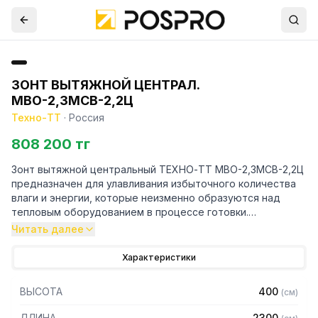
ЗОНТ ВЫТЯЖНОЙ ЦЕНТРАЛ.
МВО-2,3МСВ-2,2Ц
Техно-ТТ
·
Россия
808 200 тг
Зонт вытяжной центральный ТЕХНО-ТТ МВО-2,3МСВ-2,2Ц
предназначен для улавливания избыточного количества
влаги и энергии, которые неизменно образуются над
тепловым оборудованием в процессе готовки.
Читать далее
Кроме того, зонт втягивает в себя продукты сгорания и
капли жира, которые в противном случае оседали бы на
Характеристики
предметах мебели и кухонной утвари. Поэтому это
оборудование формирует микроклимат в помещении и
ВЫСОТА
400
(
см
)
защищает сотрудников горячего цеха.
ДЛИНА
2300