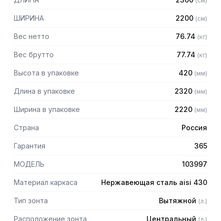
(
см
)
Особенности:
ШИРИНА
2200
(
см
)
— Вытяжной центральный
— Бескаркасный
Вес нетто
76.74
(
кг
)
— Материал: нержавеющая сталь AISI 430 толщиной
0,8мм
Вес брутто
77.74
(
кг
)
— С лабиринтными фильтрами (жироуловителями)
Высота в упаковке
420
(
мм
)
— Поставляется в собранном виде
Длина в упаковке
2320
(
мм
)
Ширина в упаковке
2220
(
мм
)
Страна
Россия
Гарантия
365
МОДЕЛЬ
103997
Материал каркаса
Нержавеющая сталь aisi 430
Тип зонта
Вытяжной
(
л.
)
Расположение зонта
Центральный
(
л.
)