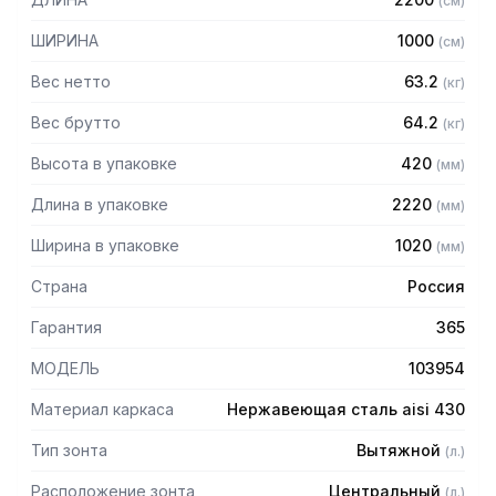
(
см
)
Особенности:
ШИРИНА
1000
(
см
)
— Вытяжной центральный
— Бескаркасный
Вес нетто
63.2
(
кг
)
— Материал: нержавеющая сталь AISI 430 толщиной
0,8мм
Вес брутто
64.2
(
кг
)
— С лабиринтными фильтрами (жироуловителями)
Высота в упаковке
420
(
мм
)
— Поставляется в собранном виде
Длина в упаковке
2220
(
мм
)
Ширина в упаковке
1020
(
мм
)
Страна
Россия
Гарантия
365
МОДЕЛЬ
103954
Материал каркаса
Нержавеющая сталь aisi 430
Тип зонта
Вытяжной
(
л.
)
Расположение зонта
Центральный
(
л.
)