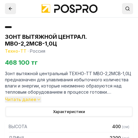
ЗОНТ ВЫТЯЖНОЙ ЦЕНТРАЛ.
МВО-2,2МСВ-1,0Ц
Техно-ТТ
·
Россия
468 100 тг
Зонт вытяжной центральный ТЕХНО-ТТ МВО-2,2МСВ-1,0Ц
предназначен для улавливания избыточного количества
влаги и энергии, которые неизменно образуются над
тепловым оборудованием в процессе готовки.
Читать далее
Кроме того, зонт втягивает в себя продукты сгорания и
капли жира, которые в противном случае оседали бы на
Характеристики
предметах мебели и кухонной утвари. Поэтому это
оборудование формирует микроклимат в помещении и
ВЫСОТА
400
(
см
)
защищает сотрудников горячего цеха.
ДЛИНА
2200