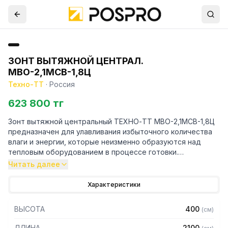
ЗОНТ ВЫТЯЖНОЙ ЦЕНТРАЛ.
МВО-2,1МСВ-1,8Ц
Техно-ТТ
·
Россия
623 800 тг
Зонт вытяжной центральный ТЕХНО-ТТ МВО-2,1МСВ-1,8Ц
предназначен для улавливания избыточного количества
влаги и энергии, которые неизменно образуются над
тепловым оборудованием в процессе готовки.
Читать далее
Кроме того, зонт втягивает в себя продукты сгорания и
капли жира, которые в противном случае оседали бы на
Характеристики
предметах мебели и кухонной утвари. Поэтому это
оборудование формирует микроклимат в помещении и
ВЫСОТА
400
(
см
)
защищает сотрудников горячего цеха.
ДЛИНА
2100