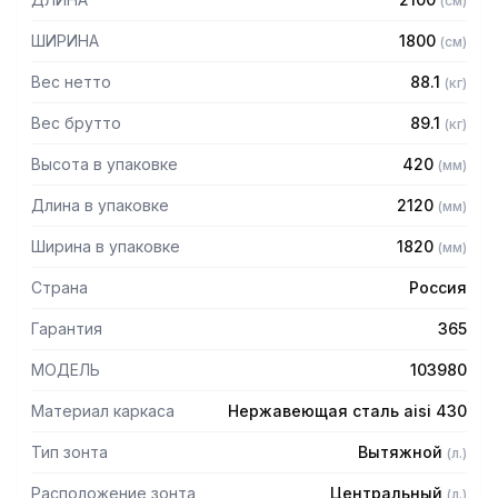
(
см
)
Особенности:
ШИРИНА
1800
(
см
)
— Вытяжной центральный
— Бескаркасный
Вес нетто
88.1
(
кг
)
— Материал: нержавеющая сталь AISI 430 толщиной
0,8мм
Вес брутто
89.1
(
кг
)
— С лабиринтными фильтрами (жироуловителями)
Высота в упаковке
420
(
мм
)
— Поставляется в собранном виде
Длина в упаковке
2120
(
мм
)
Ширина в упаковке
1820
(
мм
)
Страна
Россия
Гарантия
365
МОДЕЛЬ
103980
Материал каркаса
Нержавеющая сталь aisi 430
Тип зонта
Вытяжной
(
л.
)
Расположение зонта
Центральный
(
л.
)