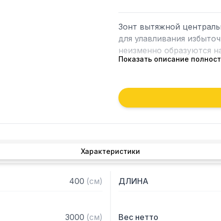
Зонт вытяжной централь
для улавливания избыточ
неизменно образуются на
Показать описание полнос
Кроме того, зонт втягива
которые в противном слу
утвари. Поэтому это об
и защищает сотрудников 
Особенности:

Характеристики
— Вытяжной центральный
— Бескаркасный

— Материал: нержавеюща
400
(
см
)
ДЛИНА
— С лабиринтными фильт
— Поставляется в собра
3000
(
см
)
Вес нетто