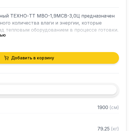
ный ТЕХНО-ТТ МВО-1,9МСВ-3,0Ц предназначен 
ного количества влаги и энергии, которые 
д тепловым оборудованием в процессе готовки.

тью
ет в себя продукты сгорания и капли жира, 
чае оседали бы на предметах мебели и кухонной 
орудование формирует микроклимат в помещении 
Добавить в корзину
горячего цеха.



я сталь AISI 430 толщиной 0,8мм

1900
(
см
)
рами (жироуловителями)

нном виде
79.25
(
кг
)