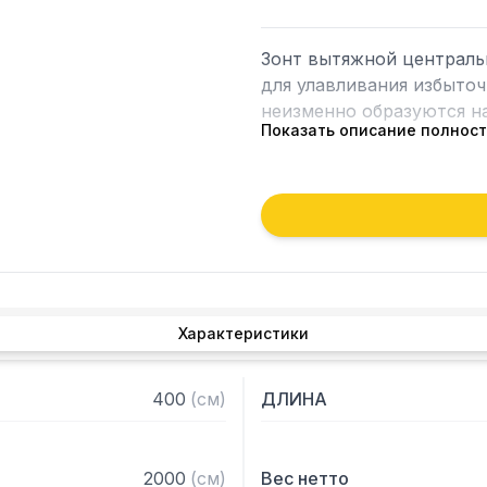
Зонт вытяжной централь
для улавливания избыточ
неизменно образуются на
Показать описание полнос
Кроме того, зонт втягива
которые в противном слу
утвари. Поэтому это об
и защищает сотрудников 
Особенности:

Характеристики
— Вытяжной центральный
— Бескаркасный

— Материал: нержавеюща
400
(
см
)
ДЛИНА
— С лабиринтными фильт
— Поставляется в собра
2000
(
см
)
Вес нетто