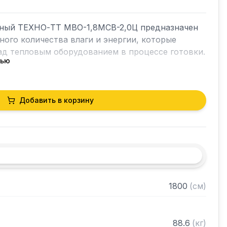
ный ТЕХНО-ТТ МВО-1,8МСВ-2,0Ц предназначен 
ного количества влаги и энергии, которые 
д тепловым оборудованием в процессе готовки.

тью
ет в себя продукты сгорания и капли жира, 
чае оседали бы на предметах мебели и кухонной 
орудование формирует микроклимат в помещении 
Добавить в корзину
горячего цеха.



я сталь AISI 430 толщиной 0,8мм

1800
(
см
)
рами (жироуловителями)

нном виде
88.6
(
кг
)