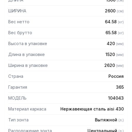
(
см
)
Особенности:
ШИРИНА
2600
(
см
)
— Вытяжной центральный
— Бескаркасный
Вес нетто
64.58
(
кг
)
— Материал: нержавеющая сталь AISI 430 толщиной
0,8мм
Вес брутто
65.58
(
кг
)
— С лабиринтными фильтрами (жироуловителями)
Высота в упаковке
420
(
мм
)
— Поставляется в собранном виде
Длина в упаковке
1520
(
мм
)
Ширина в упаковке
2620
(
мм
)
Страна
Россия
Гарантия
365
МОДЕЛЬ
104043
Материал каркаса
Нержавеющая сталь aisi 430
Тип зонта
Вытяжной
(
л.
)
Расположение зонта
Центральный
(
л.
)