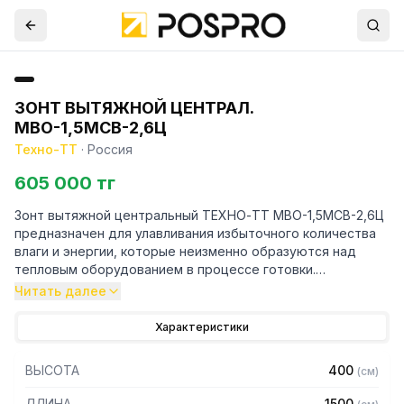
ЗОНТ ВЫТЯЖНОЙ ЦЕНТРАЛ.
МВО-1,5МСВ-2,6Ц
Техно-ТТ
·
Россия
605 000 тг
Зонт вытяжной центральный ТЕХНО-ТТ МВО-1,5МСВ-2,6Ц
предназначен для улавливания избыточного количества
влаги и энергии, которые неизменно образуются над
тепловым оборудованием в процессе готовки.
Читать далее
Кроме того, зонт втягивает в себя продукты сгорания и
капли жира, которые в противном случае оседали бы на
Характеристики
предметах мебели и кухонной утвари. Поэтому это
оборудование формирует микроклимат в помещении и
ВЫСОТА
400
(
см
)
защищает сотрудников горячего цеха.
ДЛИНА
1500