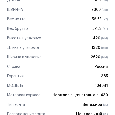
(
см
)
Особенности:
ШИРИНА
2600
(
см
)
— Вытяжной центральный
— Бескаркасный
Вес нетто
56.53
(
кг
)
— Материал: нержавеющая сталь AISI 430 толщиной
0,8мм
Вес брутто
57.53
(
кг
)
— С лабиринтными фильтрами (жироуловителями)
Высота в упаковке
420
(
мм
)
— Поставляется в собранном виде
Длина в упаковке
1320
(
мм
)
Ширина в упаковке
2620
(
мм
)
Страна
Россия
Гарантия
365
МОДЕЛЬ
104041
Материал каркаса
Нержавеющая сталь aisi 430
Тип зонта
Вытяжной
(
л.
)
Расположение зонта
Центральный
(
л.
)