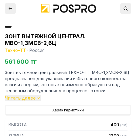
ЗОНТ ВЫТЯЖНОЙ ЦЕНТРАЛ.
МВО-1,3МСВ-2,6Ц
Техно-ТТ
·
Россия
561 600 тг
Зонт вытяжной центральный ТЕХНО-ТТ МВО-1,3МСВ-2,6Ц
предназначен для улавливания избыточного количества
влаги и энергии, которые неизменно образуются над
тепловым оборудованием в процессе готовки.
Читать далее
Кроме того, зонт втягивает в себя продукты сгорания и
капли жира, которые в противном случае оседали бы на
Характеристики
предметах мебели и кухонной утвари. Поэтому это
оборудование формирует микроклимат в помещении и
ВЫСОТА
400
(
см
)
защищает сотрудников горячего цеха.
ДЛИНА
1300