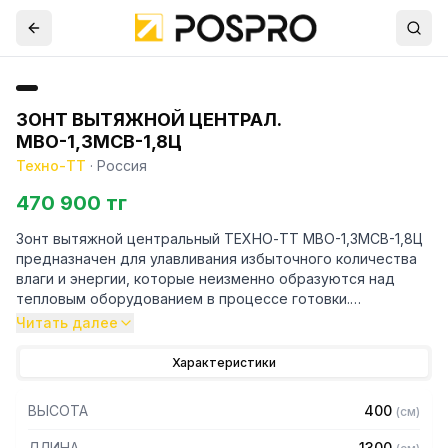
ЗОНТ ВЫТЯЖНОЙ ЦЕНТРАЛ.
МВО-1,3МСВ-1,8Ц
Техно-ТТ
·
Россия
470 900 тг
Зонт вытяжной центральный ТЕХНО-ТТ МВО-1,3МСВ-1,8Ц
предназначен для улавливания избыточного количества
влаги и энергии, которые неизменно образуются над
тепловым оборудованием в процессе готовки.
Читать далее
Кроме того, зонт втягивает в себя продукты сгорания и
капли жира, которые в противном случае оседали бы на
Характеристики
предметах мебели и кухонной утвари. Поэтому это
оборудование формирует микроклимат в помещении и
ВЫСОТА
400
(
см
)
защищает сотрудников горячего цеха.
ДЛИНА
1300