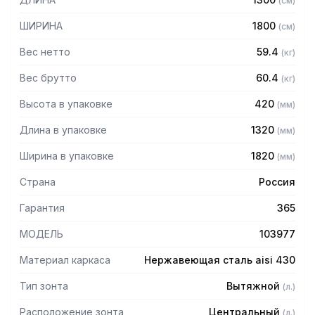
(
см
)
Особенности:
ШИРИНА
1800
(
см
)
— Вытяжной центральный
— Бескаркасный
Вес нетто
59.4
(
кг
)
— Материал: нержавеющая сталь AISI 430 толщиной
0,8мм
Вес брутто
60.4
(
кг
)
— С лабиринтными фильтрами (жироуловителями)
Высота в упаковке
420
(
мм
)
— Поставляется в собранном виде
Длина в упаковке
1320
(
мм
)
Ширина в упаковке
1820
(
мм
)
Страна
Россия
Гарантия
365
МОДЕЛЬ
103977
Материал каркаса
Нержавеющая сталь aisi 430
Тип зонта
Вытяжной
(
л.
)
Расположение зонта
Центральный
(
л.
)