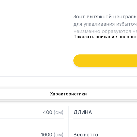
Зонт вытяжной централь
для улавливания избыточ
неизменно образуются на
Показать описание полнос
Кроме того, зонт втягива
которые в противном слу
утвари. Поэтому это об
и защищает сотрудников 
Особенности:

Характеристики
— Вытяжной центральный
— Бескаркасный

— Материал: нержавеюща
400
(
см
)
ДЛИНА
— С лабиринтными фильт
— Поставляется в собра
1600
(
см
)
Вес нетто