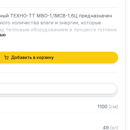
ный ТЕХНО-ТТ МВО-1,1МСВ-1,6Ц предназначен 
ного количества влаги и энергии, которые 
д тепловым оборудованием в процессе готовки.

тью
ет в себя продукты сгорания и капли жира, 
чае оседали бы на предметах мебели и кухонной 
орудование формирует микроклимат в помещении 
Добавить в корзину
горячего цеха.



я сталь AISI 430 толщиной 0,8мм

1100
(
см
)
рами (жироуловителями)

нном виде
49
(
кг
)