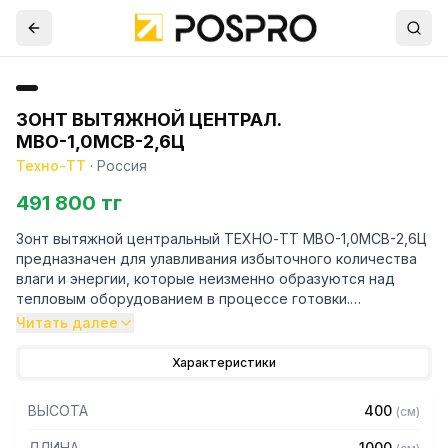
ЗОНТ ВЫТЯЖНОЙ ЦЕНТРАЛ.
МВО-1,0МСВ-2,6Ц
Техно-ТТ
·
Россия
491 800 тг
Зонт вытяжной центральный ТЕХНО-ТТ МВО-1,0МСВ-2,6Ц
предназначен для улавливания избыточного количества
влаги и энергии, которые неизменно образуются над
тепловым оборудованием в процессе готовки.
Читать далее
Кроме того, зонт втягивает в себя продукты сгорания и
капли жира, которые в противном случае оседали бы на
Характеристики
предметах мебели и кухонной утвари. Поэтому это
оборудование формирует микроклимат в помещении и
ВЫСОТА
400
(
см
)
защищает сотрудников горячего цеха.
ДЛИНА
1000