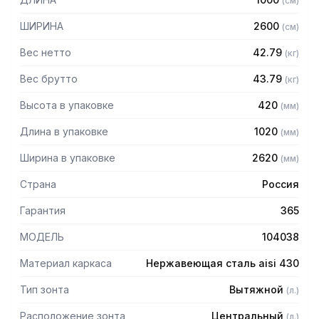
(
см
)
Особенности:
ШИРИНА
2600
(
см
)
— Вытяжной центральный
— Бескаркасный
Вес нетто
42.79
(
кг
)
— Материал: нержавеющая сталь AISI 430 толщиной
0,8мм
Вес брутто
43.79
(
кг
)
— С лабиринтными фильтрами (жироуловителями)
Высота в упаковке
420
(
мм
)
— Поставляется в собранном виде
Длина в упаковке
1020
(
мм
)
Ширина в упаковке
2620
(
мм
)
Страна
Россия
Гарантия
365
МОДЕЛЬ
104038
Материал каркаса
Нержавеющая сталь aisi 430
Тип зонта
Вытяжной
(
л.
)
Расположение зонта
Центральный
(
л.
)