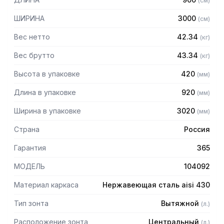
(
см
)
Особенности:
ШИРИНА
3000
(
см
)
— Вытяжной центральный
— Бескаркасный
Вес нетто
42.34
(
кг
)
— Материал: нержавеющая сталь AISI 430 толщиной
0,8мм
Вес брутто
43.34
(
кг
)
— С лабиринтными фильтрами (жироуловителями)
Высота в упаковке
420
(
мм
)
— Поставляется в собранном виде
Длина в упаковке
920
(
мм
)
Ширина в упаковке
3020
(
мм
)
Страна
Россия
Гарантия
365
МОДЕЛЬ
104092
Материал каркаса
Нержавеющая сталь aisi 430
Тип зонта
Вытяжной
(
л.
)
Расположение зонта
Центральный
(
л.
)