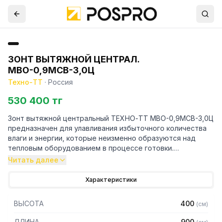
ЗОНТ ВЫТЯЖНОЙ ЦЕНТРАЛ.
МВО-0,9МСВ-3,0Ц
Техно-ТТ
·
Россия
530 400 тг
Зонт вытяжной центральный ТЕХНО-ТТ МВО-0,9МСВ-3,0Ц
предназначен для улавливания избыточного количества
влаги и энергии, которые неизменно образуются над
тепловым оборудованием в процессе готовки.
Читать далее
Кроме того, зонт втягивает в себя продукты сгорания и
капли жира, которые в противном случае оседали бы на
Характеристики
предметах мебели и кухонной утвари. Поэтому это
оборудование формирует микроклимат в помещении и
ВЫСОТА
400
(
см
)
защищает сотрудников горячего цеха.
ДЛИНА
900