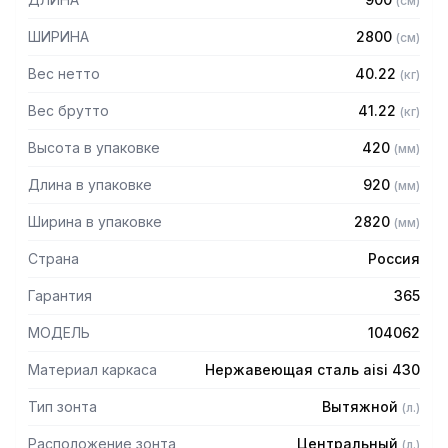
(
см
)
Особенности:
ШИРИНА
2800
(
см
)
— Вытяжной центральный
— Бескаркасный
Вес нетто
40.22
(
кг
)
— Материал: нержавеющая сталь AISI 430 толщиной
0,8мм
Вес брутто
41.22
(
кг
)
— С лабиринтными фильтрами (жироуловителями)
Высота в упаковке
420
(
мм
)
— Поставляется в собранном виде
Длина в упаковке
920
(
мм
)
Ширина в упаковке
2820
(
мм
)
Страна
Россия
Гарантия
365
МОДЕЛЬ
104062
Материал каркаса
Нержавеющая сталь aisi 430
Тип зонта
Вытяжной
(
л.
)
Расположение зонта
Центральный
(
л.
)