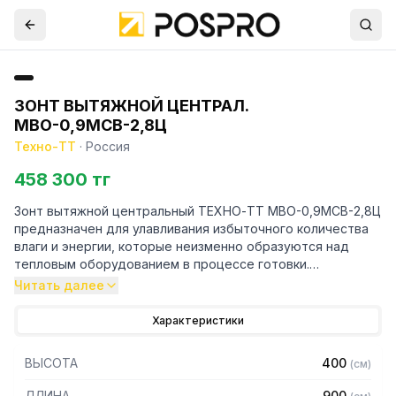
ЗОНТ ВЫТЯЖНОЙ ЦЕНТРАЛ.
МВО-0,9МСВ-2,8Ц
Техно-ТТ
·
Россия
458 300 тг
Зонт вытяжной центральный ТЕХНО-ТТ МВО-0,9МСВ-2,8Ц
предназначен для улавливания избыточного количества
влаги и энергии, которые неизменно образуются над
тепловым оборудованием в процессе готовки.
Читать далее
Кроме того, зонт втягивает в себя продукты сгорания и
капли жира, которые в противном случае оседали бы на
Характеристики
предметах мебели и кухонной утвари. Поэтому это
оборудование формирует микроклимат в помещении и
ВЫСОТА
400
(
см
)
защищает сотрудников горячего цеха.
ДЛИНА
900