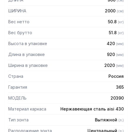
(
см
)
Особенности:
ШИРИНА
2000
(
см
)
— Вытяжной центральный
— Бескаркасный
Вес нетто
50.8
(
кг
)
— Материал: нержавеющая сталь AISI 430 толщиной
0,8мм
Вес брутто
51.8
(
кг
)
— С лабиринтными фильтрами (жироуловителями)
Высота в упаковке
420
(
мм
)
— Поставляется в собранном виде
Длина в упаковке
920
(
мм
)
Ширина в упаковке
2020
(
мм
)
Страна
Россия
Гарантия
365
МОДЕЛЬ
20390
Материал каркаса
Нержавеющая сталь aisi 430
Тип зонта
Вытяжной
(
л.
)
Расположение зонта
Центральный
(
л.
)