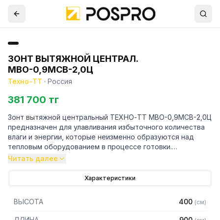
ЗОНТ ВЫТЯЖНОЙ ЦЕНТРАЛ.
МВО-0,9МСВ-2,0Ц
Техно-ТТ
·
Россия
381 700 тг
Зонт вытяжной центральный ТЕХНО-ТТ МВО-0,9МСВ-2,0Ц
предназначен для улавливания избыточного количества
влаги и энергии, которые неизменно образуются над
тепловым оборудованием в процессе готовки.
Читать далее
Кроме того, зонт втягивает в себя продукты сгорания и
капли жира, которые в противном случае оседали бы на
Характеристики
предметах мебели и кухонной утвари. Поэтому это
оборудование формирует микроклимат в помещении и
ВЫСОТА
400
(
см
)
защищает сотрудников горячего цеха.
ДЛИНА
900