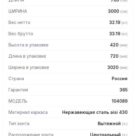
(
см
)
Особенности:
ШИРИНА
3000
(
см
)
— Вытяжной центральный
— Бескаркасный
Вес нетто
32.19
(
кг
)
— Материал: нержавеющая сталь AISI 430 толщиной
0,8мм
Вес брутто
33.19
(
кг
)
— С лабиринтными фильтрами (жироуловителями)
Высота в упаковке
420
(
мм
)
— Поставляется в собранном виде
Длина в упаковке
720
(
мм
)
Ширина в упаковке
3020
(
мм
)
Страна
Россия
Гарантия
365
МОДЕЛЬ
104089
Материал каркаса
Нержавеющая сталь aisi 430
Тип зонта
Вытяжной
(
л.
)
Расположение зонта
Центральный
(
л.
)