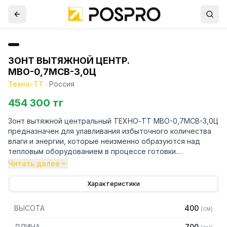
ЗОНТ ВЫТЯЖНОЙ ЦЕНТР.
МВО-0,7МСВ-3,0Ц
Техно-ТТ
·
Россия
454 300 тг
Зонт вытяжной центральный ТЕХНО-ТТ МВО-0,7МСВ-3,0Ц
предназначен для улавливания избыточного количества
влаги и энергии, которые неизменно образуются над
тепловым оборудованием в процессе готовки.
Читать далее
Кроме того, зонт втягивает в себя продукты сгорания и
капли жира, которые в противном случае оседали бы на
Характеристики
предметах мебели и кухонной утвари. Поэтому это
оборудование формирует микроклимат в помещении и
ВЫСОТА
400
(
см
)
защищает сотрудников горячего цеха.
ДЛИНА
700