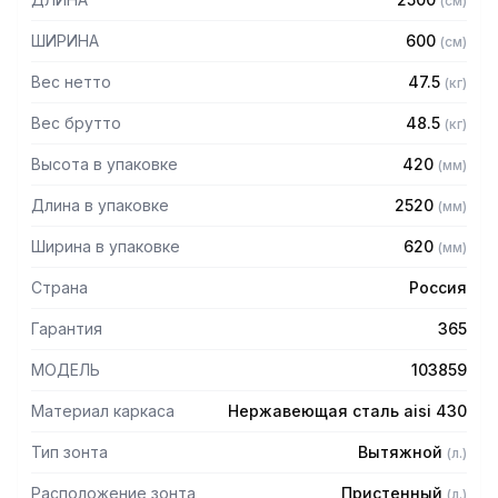
(
см
)
Особенности:
ШИРИНА
600
(
см
)
— Вытяжной пристенный
— Бескаркасный
Вес нетто
47.5
(
кг
)
— Материал: нержавеющая сталь AISI 430 толщиной
0,8мм
Вес брутто
48.5
(
кг
)
— С лабиринтными фильтрами (жироуловителями)
Высота в упаковке
420
(
мм
)
— Поставляется в собранном виде
Длина в упаковке
2520
(
мм
)
Ширина в упаковке
620
(
мм
)
Страна
Россия
Гарантия
365
МОДЕЛЬ
103859
Материал каркаса
Нержавеющая сталь aisi 430
Тип зонта
Вытяжной
(
л.
)
Расположение зонта
Пристенный
(
л.
)