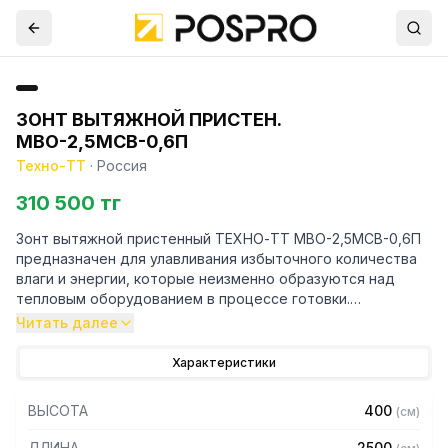
ЗОНТ ВЫТЯЖНОЙ ПРИСТЕН.
МВО-2,5МСВ-0,6П
Техно-ТТ
·
Россия
310 500 тг
Зонт вытяжной пристенный ТЕХНО-ТТ МВО-2,5МСВ-0,6П
предназначен для улавливания избыточного количества
влаги и энергии, которые неизменно образуются над
тепловым оборудованием в процессе готовки.
Читать далее
Кроме того, зонт втягивает в себя продукты сгорания и
капли жира, которые в противном случае оседали бы на
Характеристики
предметах мебели и кухонной утвари. Поэтому это
оборудование формирует микроклимат в помещении и
ВЫСОТА
400
(
см
)
защищает сотрудников горячего цеха.
ДЛИНА
2500