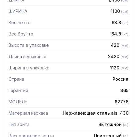
(
см
)
Особенности:
ШИРИНА
1100
(
см
)
— Вытяжной пристенный
— Бескаркасный
Вес нетто
63.8
(
кг
)
— Материал: нержавеющая сталь AISI 430 толщиной
0,8мм
Вес брутто
64.8
(
кг
)
— С лабиринтными фильтрами (жироуловителями)
Высота в упаковке
420
(
мм
)
— Поставляется в собранном виде
Длина в упаковке
2420
(
мм
)
Ширина в упаковке
1120
(
мм
)
Страна
Россия
Гарантия
365
МОДЕЛЬ
82776
Материал каркаса
Нержавеющая сталь aisi 430
Тип зонта
Вытяжной
(
л.
)
Расположение зонта
Пристенный
(
л.
)