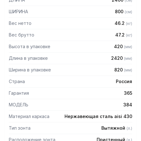
(
см
)
Особенности:
ШИРИНА
800
(
см
)
— Вытяжной пристенный
— Бескаркасный
Вес нетто
46.2
(
кг
)
— Материал: нержавеющая сталь AISI 430 толщиной
0,8мм
Вес брутто
47.2
(
кг
)
— С лабиринтными фильтрами (жироуловителями)
Высота в упаковке
420
(
мм
)
— Поставляется в собранном виде
Длина в упаковке
2420
(
мм
)
Ширина в упаковке
820
(
мм
)
Страна
Россия
Гарантия
365
МОДЕЛЬ
384
Материал каркаса
Нержавеющая сталь aisi 430
Тип зонта
Вытяжной
(
л.
)
Расположение зонта
Пристенный
(
л.
)