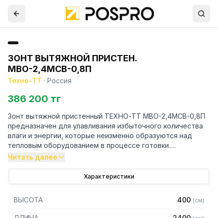
ЗОНТ ВЫТЯЖНОЙ ПРИСТЕН.
МВО-2,4МСВ-0,8П
Техно-ТТ
·
Россия
386 200 тг
Зонт вытяжной пристенный ТЕХНО-ТТ МВО-2,4МСВ-0,8П
предназначен для улавливания избыточного количества
влаги и энергии, которые неизменно образуются над
тепловым оборудованием в процессе готовки.
Читать далее
Кроме того, зонт втягивает в себя продукты сгорания и
капли жира, которые в противном случае оседали бы на
Характеристики
предметах мебели и кухонной утвари. Поэтому это
оборудование формирует микроклимат в помещении и
ВЫСОТА
400
(
см
)
защищает сотрудников горячего цеха.
ДЛИНА
2400