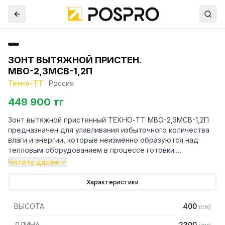
ЗОНТ ВЫТЯЖНОЙ ПРИСТЕН.
МВО-2,3МСВ-1,2П
Техно-ТТ
·
Россия
449 900 тг
Зонт вытяжной пристенный ТЕХНО-ТТ МВО-2,3МСВ-1,2П
предназначен для улавливания избыточного количества
влаги и энергии, которые неизменно образуются над
тепловым оборудованием в процессе готовки.
Читать далее
Кроме того, зонт втягивает в себя продукты сгорания и
капли жира, которые в противном случае оседали бы на
Характеристики
предметах мебели и кухонной утвари. Поэтому это
оборудование формирует микроклимат в помещении и
ВЫСОТА
400
(
см
)
защищает сотрудников горячего цеха.
ДЛИНА
2300