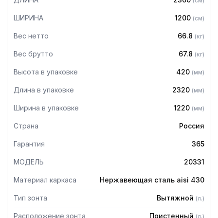
(
см
)
Особенности:
ШИРИНА
1200
(
см
)
— Вытяжной пристенный
— Бескаркасный
Вес нетто
66.8
(
кг
)
— Материал: нержавеющая сталь AISI 430 толщиной
0,8мм
Вес брутто
67.8
(
кг
)
— С лабиринтными фильтрами (жироуловителями)
Высота в упаковке
420
(
мм
)
— Поставляется в собранном виде
Длина в упаковке
2320
(
мм
)
Ширина в упаковке
1220
(
мм
)
Страна
Россия
Гарантия
365
МОДЕЛЬ
20331
Материал каркаса
Нержавеющая сталь aisi 430
Тип зонта
Вытяжной
(
л.
)
Расположение зонта
Пристенный
(
л.
)