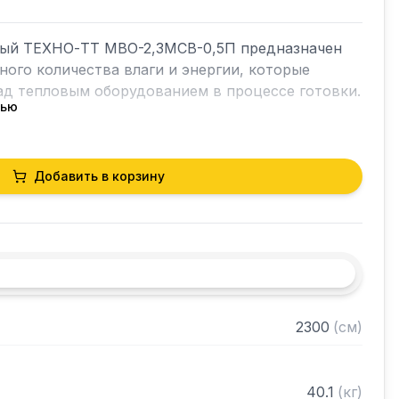
ый ТЕХНО-ТТ МВО-2,3МСВ-0,5П предназначен 
ного количества влаги и энергии, которые 
д тепловым оборудованием в процессе готовки.

тью
ет в себя продукты сгорания и капли жира, 
чае оседали бы на предметах мебели и кухонной 
орудование формирует микроклимат в помещении 
Добавить в корзину
горячего цеха.

я сталь AISI 430 толщиной 0,8мм

2300
(
см
)
рами (жироуловителями)

нном виде
40.1
(
кг
)