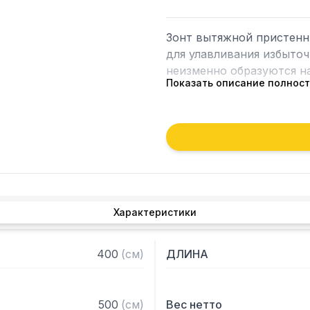
Зонт вытяжной пристенн
для улавливания избыточ
неизменно образуются на
Показать описание полнос
Кроме того, зонт втягива
которые в противном слу
утвари. Поэтому это об
и защищает сотрудников 
Особенности:

Характеристики
— Вытяжной пристенный

— Бескаркасный

— Материал: нержавеюща
400
(
см
)
ДЛИНА
— С лабиринтными фильт
— Поставляется в собра
500
(
см
)
Вес нетто