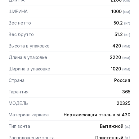
(
см
)
Особенности:
ШИРИНА
1000
(
см
)
— Вытяжной пристенный
— Бескаркасный
Вес нетто
50.2
(
кг
)
— Материал: нержавеющая сталь AISI 430 толщиной
0,8мм
Вес брутто
51.2
(
кг
)
— С лабиринтными фильтрами (жироуловителями)
Высота в упаковке
420
(
мм
)
— Поставляется в собранном виде
Длина в упаковке
2220
(
мм
)
Ширина в упаковке
1020
(
мм
)
Страна
Россия
Гарантия
365
МОДЕЛЬ
20325
Материал каркаса
Нержавеющая сталь aisi 430
Тип зонта
Вытяжной
(
л.
)
Расположение зонта
Пристенный
(
л.
)