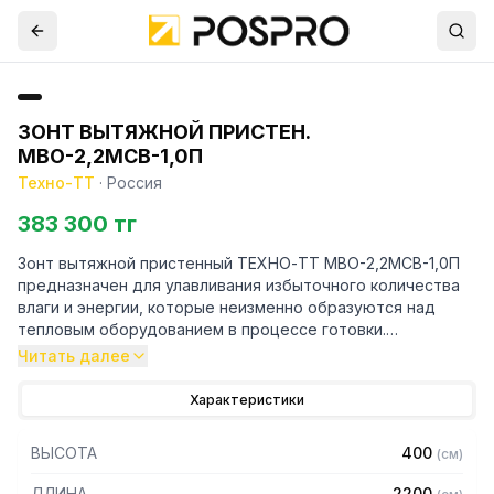
ЗОНТ ВЫТЯЖНОЙ ПРИСТЕН.
МВО-2,2МСВ-1,0П
Техно-ТТ
·
Россия
383 300 тг
Зонт вытяжной пристенный ТЕХНО-ТТ МВО-2,2МСВ-1,0П
предназначен для улавливания избыточного количества
влаги и энергии, которые неизменно образуются над
тепловым оборудованием в процессе готовки.
Читать далее
Кроме того, зонт втягивает в себя продукты сгорания и
капли жира, которые в противном случае оседали бы на
Характеристики
предметах мебели и кухонной утвари. Поэтому это
оборудование формирует микроклимат в помещении и
ВЫСОТА
400
(
см
)
защищает сотрудников горячего цеха.
ДЛИНА
2200