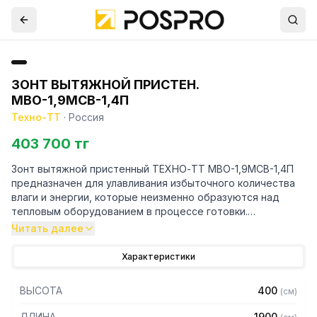
ЗОНТ ВЫТЯЖНОЙ ПРИСТЕН.
МВО-1,9МСВ-1,4П
Техно-ТТ
·
Россия
403 700 тг
Зонт вытяжной пристенный ТЕХНО-ТТ МВО-1,9МСВ-1,4П
предназначен для улавливания избыточного количества
влаги и энергии, которые неизменно образуются над
тепловым оборудованием в процессе готовки.
Читать далее
Кроме того, зонт втягивает в себя продукты сгорания и
капли жира, которые в противном случае оседали бы на
Характеристики
предметах мебели и кухонной утвари. Поэтому это
оборудование формирует микроклимат в помещении и
ВЫСОТА
400
(
см
)
защищает сотрудников горячего цеха.
ДЛИНА
1900