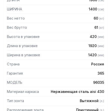
(
см
)
Особенности:
ШИРИНА
1400
(
см
)
— Вытяжной пристенный
— Бескаркасный
Вес нетто
60
(
кг
)
— Материал: нержавеющая сталь AISI 430 толщиной
0,8мм
Вес брутто
61
(
кг
)
— С лабиринтными фильтрами (жироуловителями)
Высота в упаковке
420
(
мм
)
— Поставляется в собранном виде
Длина в упаковке
1920
(
мм
)
Ширина в упаковке
1420
(
мм
)
Страна
Россия
Гарантия
365
МОДЕЛЬ
96035
Материал каркаса
Нержавеющая сталь aisi 430
Тип зонта
Вытяжной
(
л.
)
Расположение зонта
Пристенный
(
л.
)