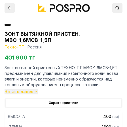
ЗОНТ ВЫТЯЖНОЙ ПРИСТЕН.
МВО-1,6МСВ-1,5П
Техно-ТТ
·
Россия
401 900 тг
Зонт вытяжной пристенный ТЕХНО-ТТ МВО-1,6МСВ-1,5П
предназначен для улавливания избыточного количества
влаги и энергии, которые неизменно образуются над
тепловым оборудованием в процессе готовки.
Читать далее
Кроме того, зонт втягивает в себя продукты сгорания и
капли жира, которые в противном случае оседали бы на
Характеристики
предметах мебели и кухонной утвари. Поэтому это
оборудование формирует микроклимат в помещении и
ВЫСОТА
400
(
см
)
защищает сотрудников горячего цеха.
ДЛИНА
1600