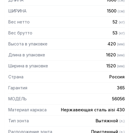
(
см
)
Особенности:
ШИРИНА
1500
(
см
)
— Вытяжной пристенный
— Бескаркасный
Вес нетто
52
(
кг
)
— Материал: нержавеющая сталь AISI 430 толщиной
0,8мм
Вес брутто
53
(
кг
)
— С лабиринтными фильтрами (жироуловителями)
Высота в упаковке
420
(
мм
)
— Поставляется в собранном виде
Длина в упаковке
1620
(
мм
)
Ширина в упаковке
1520
(
мм
)
Страна
Россия
Гарантия
365
МОДЕЛЬ
56056
Материал каркаса
Нержавеющая сталь aisi 430
Тип зонта
Вытяжной
(
л.
)
Расположение зонта
Пристенный
(
л.
)