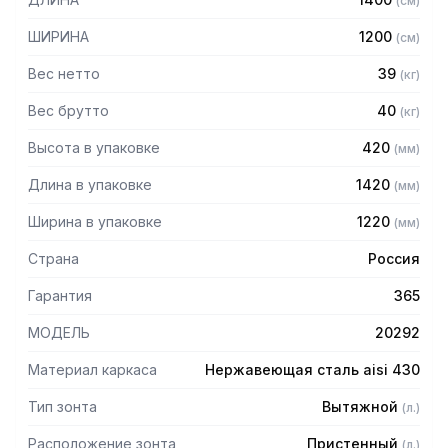
(
см
)
Особенности:
ШИРИНА
1200
(
см
)
— Вытяжной пристенный
— Бескаркасный
Вес нетто
39
(
кг
)
— Материал: нержавеющая сталь AISI 430 толщиной
0,8мм
Вес брутто
40
(
кг
)
— С лабиринтными фильтрами (жироуловителями)
Высота в упаковке
420
(
мм
)
— Поставляется в собранном виде
Длина в упаковке
1420
(
мм
)
Ширина в упаковке
1220
(
мм
)
Страна
Россия
Гарантия
365
МОДЕЛЬ
20292
Материал каркаса
Нержавеющая сталь aisi 430
Тип зонта
Вытяжной
(
л.
)
Расположение зонта
Пристенный
(
л.
)