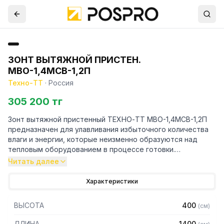
ЗОНТ ВЫТЯЖНОЙ ПРИСТЕН.
МВО-1,4МСВ-1,2П
Техно-ТТ
·
Россия
305 200 тг
Зонт вытяжной пристенный ТЕХНО-ТТ МВО-1,4МСВ-1,2П
предназначен для улавливания избыточного количества
влаги и энергии, которые неизменно образуются над
тепловым оборудованием в процессе готовки.
Читать далее
Кроме того, зонт втягивает в себя продукты сгорания и
капли жира, которые в противном случае оседали бы на
Характеристики
предметах мебели и кухонной утвари. Поэтому это
оборудование формирует микроклимат в помещении и
ВЫСОТА
400
(
см
)
защищает сотрудников горячего цеха.
ДЛИНА
1400