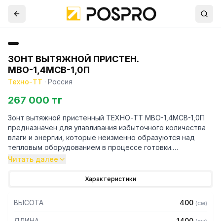
ЗОНТ ВЫТЯЖНОЙ ПРИСТЕН.
МВО-1,4МСВ-1,0П
Техно-ТТ
·
Россия
267 000 тг
Зонт вытяжной пристенный ТЕХНО-ТТ МВО-1,4МСВ-1,0П
предназначен для улавливания избыточного количества
влаги и энергии, которые неизменно образуются над
тепловым оборудованием в процессе готовки.
Читать далее
Кроме того, зонт втягивает в себя продукты сгорания и
капли жира, которые в противном случае оседали бы на
Характеристики
предметах мебели и кухонной утвари. Поэтому это
оборудование формирует микроклимат в помещении и
ВЫСОТА
400
(
см
)
защищает сотрудников горячего цеха.
ДЛИНА
1400