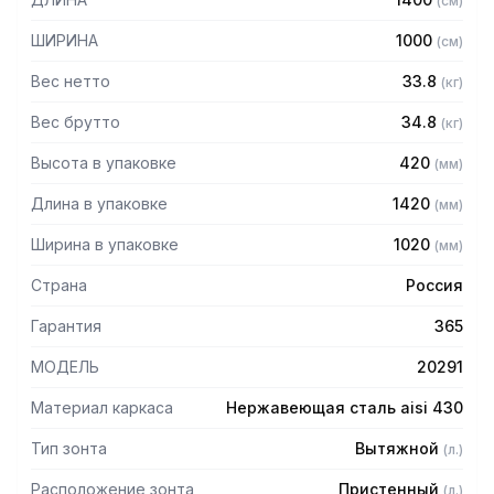
(
см
)
Особенности:
ШИРИНА
1000
(
см
)
— Вытяжной пристенный
— Бескаркасный
Вес нетто
33.8
(
кг
)
— Материал: нержавеющая сталь AISI 430 толщиной
0,8мм
Вес брутто
34.8
(
кг
)
— С лабиринтными фильтрами (жироуловителями)
Высота в упаковке
420
(
мм
)
— Поставляется в собранном виде
Длина в упаковке
1420
(
мм
)
Ширина в упаковке
1020
(
мм
)
Страна
Россия
Гарантия
365
МОДЕЛЬ
20291
Материал каркаса
Нержавеющая сталь aisi 430
Тип зонта
Вытяжной
(
л.
)
Расположение зонта
Пристенный
(
л.
)