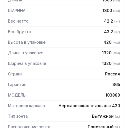
(
см
)
Особенности:
ШИРИНА
1300
(
см
)
— Вытяжной пристенный
— Бескаркасный
Вес нетто
42.2
(
кг
)
— Материал: нержавеющая сталь AISI 430 толщиной
0,8мм
Вес брутто
43.2
(
кг
)
— С лабиринтными фильтрами (жироуловителями)
Высота в упаковке
420
(
мм
)
— Поставляется в собранном виде
Длина в упаковке
1320
(
мм
)
Ширина в упаковке
1320
(
мм
)
Страна
Россия
Гарантия
365
МОДЕЛЬ
103888
Материал каркаса
Нержавеющая сталь aisi 430
Тип зонта
Вытяжной
(
л.
)
Расположение зонта
Пристенный
(
л.
)