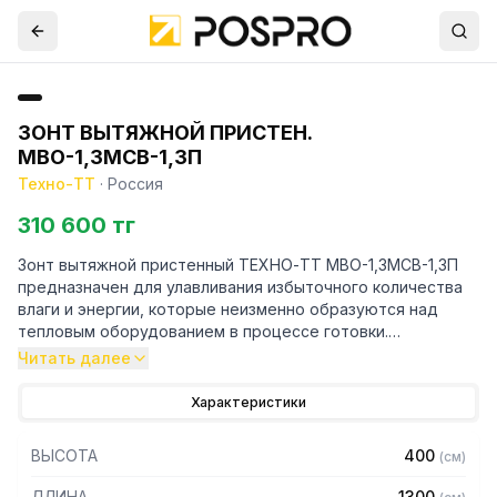
ЗОНТ ВЫТЯЖНОЙ ПРИСТЕН.
МВО-1,3МСВ-1,3П
Техно-ТТ
·
Россия
310 600 тг
Зонт вытяжной пристенный ТЕХНО-ТТ МВО-1,3МСВ-1,3П
предназначен для улавливания избыточного количества
влаги и энергии, которые неизменно образуются над
тепловым оборудованием в процессе готовки.
Читать далее
Кроме того, зонт втягивает в себя продукты сгорания и
капли жира, которые в противном случае оседали бы на
Характеристики
предметах мебели и кухонной утвари. Поэтому это
оборудование формирует микроклимат в помещении и
ВЫСОТА
400
(
см
)
защищает сотрудников горячего цеха.
ДЛИНА
1300