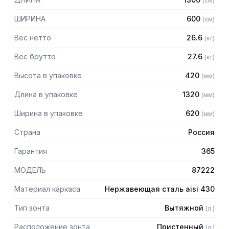
(
см
)
Особенности:
ШИРИНА
600
(
см
)
— Вытяжной пристенный
— Бескаркасный
Вес нетто
26.6
(
кг
)
— Материал: нержавеющая сталь AISI 430 толщиной
0,8мм
Вес брутто
27.6
(
кг
)
— С лабиринтными фильтрами (жироуловителями)
Высота в упаковке
420
(
мм
)
— Поставляется в собранном виде
Длина в упаковке
1320
(
мм
)
Ширина в упаковке
620
(
мм
)
Страна
Россия
Гарантия
365
МОДЕЛЬ
87222
Материал каркаса
Нержавеющая сталь aisi 430
Тип зонта
Вытяжной
(
л.
)
Расположение зонта
Пристенный
(
л.
)