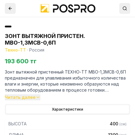
ЗОНТ ВЫТЯЖНОЙ ПРИСТЕН.
МВО-1,3МСВ-0,6П
Техно-ТТ
·
Россия
193 600 тг
Зонт вытяжной пристенный ТЕХНО-ТТ МВО-1,3МСВ-0,6П
предназначен для улавливания избыточного количества
влаги и энергии, которые неизменно образуются над
тепловым оборудованием в процессе готовки.
Читать далее
Кроме того, зонт втягивает в себя продукты сгорания и
капли жира, которые в противном случае оседали бы на
Характеристики
предметах мебели и кухонной утвари. Поэтому это
оборудование формирует микроклимат в помещении и
ВЫСОТА
400
(
см
)
защищает сотрудников горячего цеха.
ДЛИНА
1300