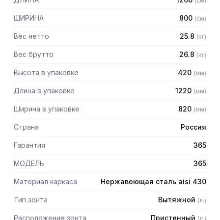
(
см
)
Особенности:
ШИРИНА
800
(
см
)
— Вытяжной пристенный
— Бескаркасный
Вес нетто
25.8
(
кг
)
— Материал: нержавеющая сталь AISI 430 толщиной
0,8мм
Вес брутто
26.8
(
кг
)
— С лабиринтными фильтрами (жироуловителями)
Высота в упаковке
420
(
мм
)
— Поставляется в собранном виде
Длина в упаковке
1220
(
мм
)
Ширина в упаковке
820
(
мм
)
Страна
Россия
Гарантия
365
МОДЕЛЬ
365
Материал каркаса
Нержавеющая сталь aisi 430
Тип зонта
Вытяжной
(
л.
)
Расположение зонта
Пристенный
(
л.
)