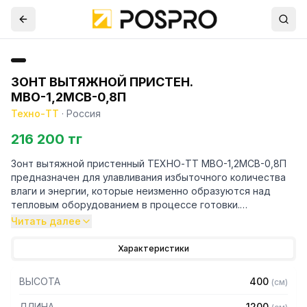
ЗОНТ ВЫТЯЖНОЙ ПРИСТЕН.
МВО-1,2МСВ-0,8П
Техно-ТТ
·
Россия
216 200 тг
Зонт вытяжной пристенный ТЕХНО-ТТ МВО-1,2МСВ-0,8П
предназначен для улавливания избыточного количества
влаги и энергии, которые неизменно образуются над
тепловым оборудованием в процессе готовки.
Читать далее
Кроме того, зонт втягивает в себя продукты сгорания и
капли жира, которые в противном случае оседали бы на
Характеристики
предметах мебели и кухонной утвари. Поэтому это
оборудование формирует микроклимат в помещении и
ВЫСОТА
400
(
см
)
защищает сотрудников горячего цеха.
ДЛИНА
1200