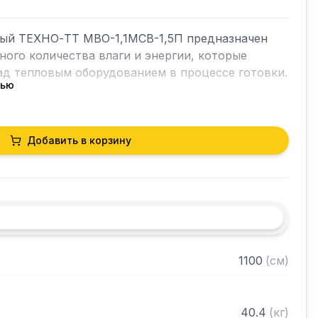
ый ТЕХНО-ТТ МВО-1,1МСВ-1,5П предназначен 
ного количества влаги и энергии, которые 
д тепловым оборудованием в процессе готовки.

тью
ет в себя продукты сгорания и капли жира, 
чае оседали бы на предметах мебели и кухонной 
орудование формирует микроклимат в помещении 
Добавить в корзину
горячего цеха.

я сталь AISI 430 толщиной 0,8мм

1100
(
см
)
рами (жироуловителями)

нном виде
40.4
(
кг
)