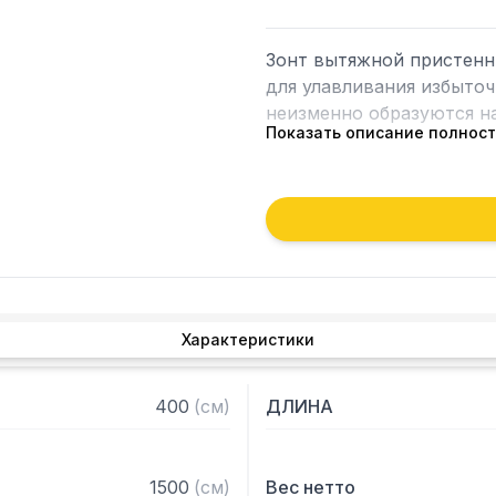
Зонт вытяжной пристенн
для улавливания избыточ
неизменно образуются на
Показать описание полнос
Кроме того, зонт втягива
которые в противном слу
утвари. Поэтому это об
и защищает сотрудников 
Особенности:

Характеристики
— Вытяжной пристенный

— Бескаркасный

— Материал: нержавеюща
400
(
см
)
ДЛИНА
— С лабиринтными фильт
— Поставляется в собра
1500
(
см
)
Вес нетто