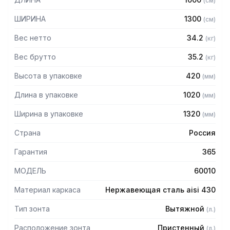
(
см
)
Особенности:
ШИРИНА
1300
(
см
)
— Вытяжной пристенный
— Бескаркасный
Вес нетто
34.2
(
кг
)
— Материал: нержавеющая сталь AISI 430 толщиной
0,8мм
Вес брутто
35.2
(
кг
)
— С лабиринтными фильтрами (жироуловителями)
Высота в упаковке
420
(
мм
)
— Поставляется в собранном виде
Длина в упаковке
1020
(
мм
)
Ширина в упаковке
1320
(
мм
)
Страна
Россия
Гарантия
365
МОДЕЛЬ
60010
Материал каркаса
Нержавеющая сталь aisi 430
Тип зонта
Вытяжной
(
л.
)
Расположение зонта
Пристенный
(
л.
)