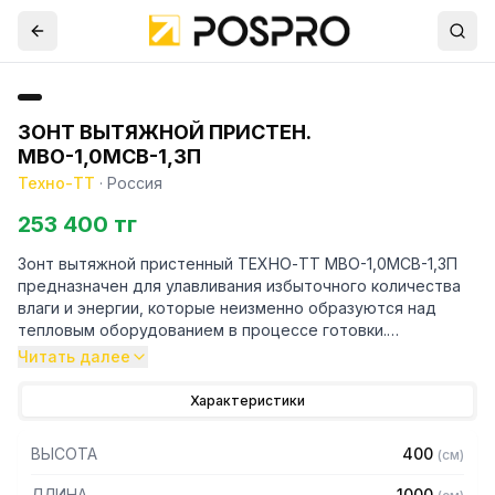
ЗОНТ ВЫТЯЖНОЙ ПРИСТЕН.
МВО-1,0МСВ-1,3П
Техно-ТТ
·
Россия
253 400 тг
Зонт вытяжной пристенный ТЕХНО-ТТ МВО-1,0МСВ-1,3П
предназначен для улавливания избыточного количества
влаги и энергии, которые неизменно образуются над
тепловым оборудованием в процессе готовки.
Читать далее
Кроме того, зонт втягивает в себя продукты сгорания и
капли жира, которые в противном случае оседали бы на
Характеристики
предметах мебели и кухонной утвари. Поэтому это
оборудование формирует микроклимат в помещении и
ВЫСОТА
400
(
см
)
защищает сотрудников горячего цеха.
ДЛИНА
1000