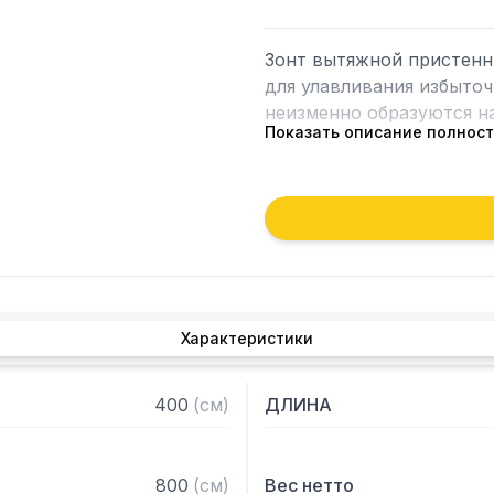
Зонт вытяжной пристенн
для улавливания избыточ
неизменно образуются на
Показать описание полнос
Кроме того, зонт втягива
которые в противном слу
утвари. Поэтому это об
и защищает сотрудников 
Особенности:

Характеристики
— Вытяжной пристенный

— Бескаркасный

— Материал: нержавеюща
400
(
см
)
ДЛИНА
— С лабиринтными фильт
— Поставляется в собра
800
(
см
)
Вес нетто