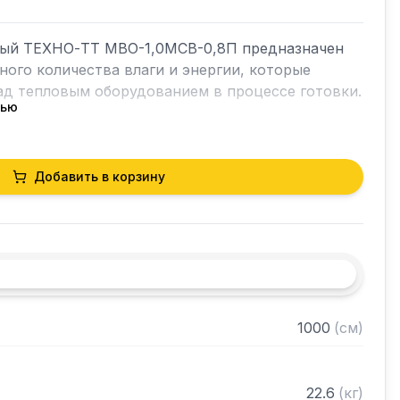
ый ТЕХНО-ТТ МВО-1,0МСВ-0,8П предназначен 
ного количества влаги и энергии, которые 
д тепловым оборудованием в процессе готовки.

тью
ет в себя продукты сгорания и капли жира, 
чае оседали бы на предметах мебели и кухонной 
орудование формирует микроклимат в помещении 
Добавить в корзину
горячего цеха.

я сталь AISI 430 толщиной 0,8мм

1000
(
см
)
рами (жироуловителями)

нном виде
22.6
(
кг
)