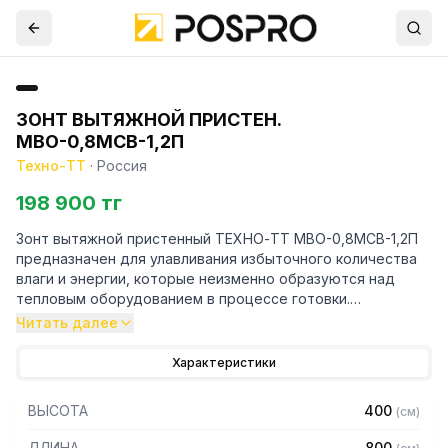
ЗОНТ ВЫТЯЖНОЙ ПРИСТЕН.
МВО-0,8МСВ-1,2П
Техно-ТТ
·
Россия
198 900 тг
Зонт вытяжной пристенный ТЕХНО-ТТ МВО-0,8МСВ-1,2П
предназначен для улавливания избыточного количества
влаги и энергии, которые неизменно образуются над
тепловым оборудованием в процессе готовки.
Читать далее
Кроме того, зонт втягивает в себя продукты сгорания и
капли жира, которые в противном случае оседали бы на
Характеристики
предметах мебели и кухонной утвари. Поэтому это
оборудование формирует микроклимат в помещении и
ВЫСОТА
400
(
см
)
защищает сотрудников горячего цеха.
ДЛИНА
800