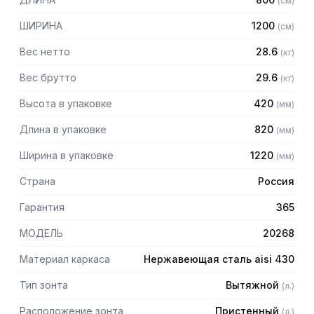
(
см
)
Особенности:
ШИРИНА
1200
(
см
)
— Вытяжной пристенный
— Бескаркасный
Вес нетто
28.6
(
кг
)
— Материал: нержавеющая сталь AISI 430 толщиной
0,8мм
Вес брутто
29.6
(
кг
)
— С лабиринтными фильтрами (жироуловителями)
Высота в упаковке
420
(
мм
)
— Поставляется в собранном виде
Длина в упаковке
820
(
мм
)
Ширина в упаковке
1220
(
мм
)
Страна
Россия
Гарантия
365
МОДЕЛЬ
20268
Материал каркаса
Нержавеющая сталь aisi 430
Тип зонта
Вытяжной
(
л.
)
Расположение зонта
Пристенный
(
л.
)