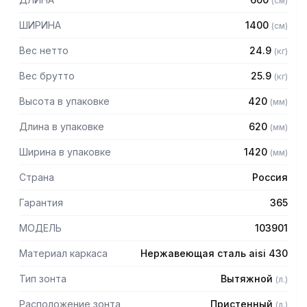
(
см
)
Особенности:
ШИРИНА
1400
(
см
)
— Вытяжной пристенный
— Бескаркасный
Вес нетто
24.9
(
кг
)
— Материал: нержавеющая сталь AISI 430 толщиной
0,8мм
Вес брутто
25.9
(
кг
)
— С лабиринтными фильтрами (жироуловителями)
Высота в упаковке
420
(
мм
)
— Поставляется в собранном виде
Длина в упаковке
620
(
мм
)
Ширина в упаковке
1420
(
мм
)
Страна
Россия
Гарантия
365
МОДЕЛЬ
103901
Материал каркаса
Нержавеющая сталь aisi 430
Тип зонта
Вытяжной
(
л.
)
Расположение зонта
Пристенный
(
л.
)