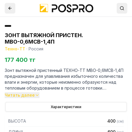
ЗОНТ ВЫТЯЖНОЙ ПРИСТЕН.
МВО-0,6МСВ-1,4П
Техно-ТТ
·
Россия
177 400 тг
Зонт вытяжной пристенный ТЕХНО-ТТ МВО-0,6МСВ-1,4П
предназначен для улавливания избыточного количества
влаги и энергии, которые неизменно образуются над
тепловым оборудованием в процессе готовки.
Читать далее
Кроме того, зонт втягивает в себя продукты сгорания и
капли жира, которые в противном случае оседали бы на
Характеристики
предметах мебели и кухонной утвари. Поэтому это
оборудование формирует микроклимат в помещении и
ВЫСОТА
400
(
см
)
защищает сотрудников горячего цеха.
ДЛИНА
600