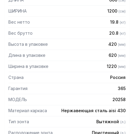
(
см
)
Особенности:
ШИРИНА
1200
(
см
)
— Вытяжной пристенный
— Бескаркасный
Вес нетто
19.8
(
кг
)
— Материал: нержавеющая сталь AISI 430 толщиной
0,8мм
Вес брутто
20.8
(
кг
)
— С лабиринтными фильтрами (жироуловителями)
Высота в упаковке
420
(
мм
)
— Поставляется в собранном виде
Длина в упаковке
620
(
мм
)
Ширина в упаковке
1220
(
мм
)
Страна
Россия
Гарантия
365
МОДЕЛЬ
20258
Материал каркаса
Нержавеющая сталь aisi 430
Тип зонта
Вытяжной
(
л.
)
Расположение зонта
Пристенный
(
л.
)