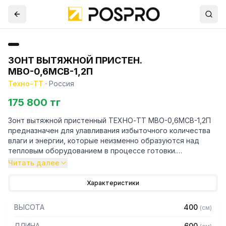
ЗОНТ ВЫТЯЖНОЙ ПРИСТЕН.
МВО-0,6МСВ-1,2П
Техно-ТТ
·
Россия
175 800 тг
Зонт вытяжной пристенный ТЕХНО-ТТ МВО-0,6МСВ-1,2П
предназначен для улавливания избыточного количества
влаги и энергии, которые неизменно образуются над
тепловым оборудованием в процессе готовки.
Читать далее
Кроме того, зонт втягивает в себя продукты сгорания и
капли жира, которые в противном случае оседали бы на
Характеристики
предметах мебели и кухонной утвари. Поэтому это
оборудование формирует микроклимат в помещении и
ВЫСОТА
400
(
см
)
защищает сотрудников горячего цеха.
ДЛИНА
600