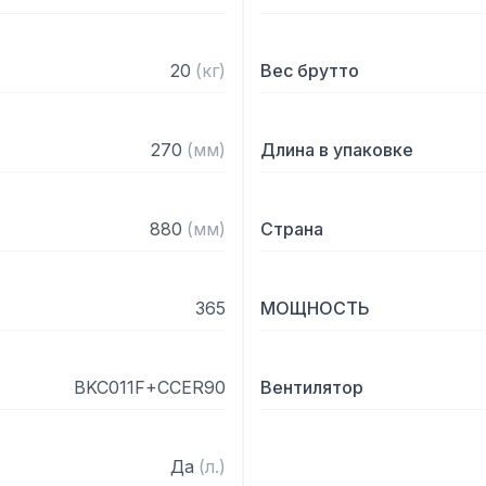
20
(
кг
)
Вес брутто
270
(
мм
)
Длина в упаковке
880
(
мм
)
Страна
365
МОЩНОСТЬ
BKC011F+CCER90
Вентилятор
Да
(
л.
)