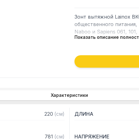
Зонт вытяжной Lainox BK
общественного питания, 
Naboo и Sapiens 061, 101, 
Показать описание полнос
Особенности:

— Конденсатор воздушно
— Внешнее подключение 
— Для пароконвектомато
уточнения совместимости
менеджерам.
Характеристики
220
(
см
)
ДЛИНА
781
(
см
)
НАПРЯЖЕНИЕ