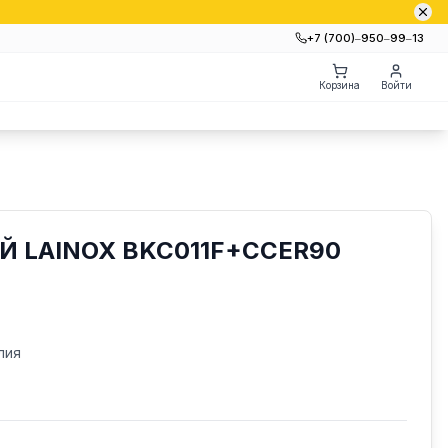
+7 (700)‒950‒99‒13
Корзина
Войти
 LAINOX BKC011F+CCER90
лия