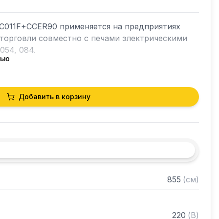
C011F+CCER90 применяется на предприятиях 
торговли совместно с печами электрическими 
054, 084.

тью
го охлаждения

Добавить в корзину
CCER90 под углом 90 градусов

в с предустановленной опцией NPK/BPK*Для 
 зонта с печью просим обратиться к вашим 
855
(
см
)
220
(
В
)