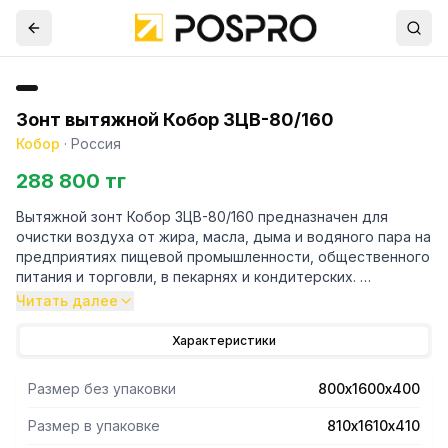
Зонт вытяжной Кобор ЗЦВ-80/160
Кобор
·
Россия
288 800 тг
Вытяжной зонт Кобор ЗЦВ-80/160 предназначен для
очистки воздуха от жира, масла, дыма и водяного пара на
предприятиях пищевой промышленности, общественного
питания и торговли, в пекарнях и кондитерских.
Читать далее
- Прибор подключается к вытяжной вентиляционной
системе и устанавливается над тепловым
Характеристики
оборудованием.
- Зонт выполнен полностью из нержавеющей стали и
Размер без упаковки
800х1600х400
состоит из двух основных компонентов: корпуса и
съемных лабиринтных фильтров, которые легко
Размер в упаковке
810х1610х410
вынимаются и чистятся.