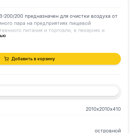
-200/200 предназначен для очистки воздуха от 
яного пара на предприятиях пищевой 
енного питания и торговли, в пекарнях и 
тью
ловым оборудованием. 

Добавить в корзину
орпуса и съемных лабиринтных фильтров, 
 и чистятся. 

рники.

2010х2010х410
рстия под вентиляционную трубу и патрубок 
островной