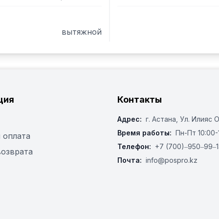
(круглое, квадратное, п
вытяжной
ция
Контакты
Адрес:
г. Астана, ​Ул. Илияс 
Время работы:
Пн-Пт 10:00-
 оплата
Телефон:
+7 (700)‒950‒99‒1
возврата
Почта:
info@pospro.kz