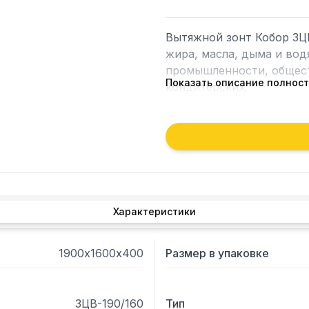
Вытяжной зонт Кобор ЗЦВ
жира, масла, дыма и вод
промышленности, обществ
Показать описание полнос
кондитерских. 

- Прибор подключается к
устанавливается над теп
- Зонт выполнен полност
основных компонентов: к
которые легко вынимаются
- Оборудование оснащено
Характеристики
в накопительные жиросбо
- Установка двигателя в 
- Зонт подключается к о
1900х1600х400
Размер в упаковке
Опции

- Подсветка, вырез отве
ЗЦВ-190/160
Тип