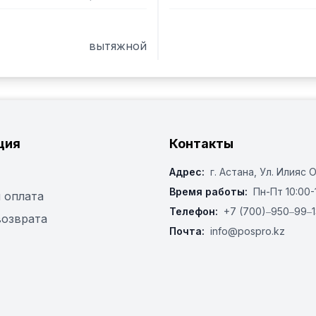
(круглое, квадратное, п
вытяжной
ция
Контакты
Адрес:
г. Астана, ​Ул. Илияс 
Время работы:
Пн-Пт 10:00-
 оплата
Телефон:
+7 (700)‒950‒99‒1
возврата
Почта:
info@pospro.kz