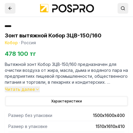
Зонт вытяжной Кобор ЗЦВ-150/160
Кобор
·
Россия
478 100 тг
Вытяжной зонт Кобор ЗЦВ-150/160 предназначен для
очистки воздуха от жира, масла, дыма и водяного пара на
предприятиях пищевой промышленности, общественного
питания и торговли, в пекарнях и кондитерских.
Читать далее
- Прибор подключается к вытяжной вентиляционной
системе и устанавливается над тепловым
Характеристики
оборудованием.
- Зонт выполнен полностью из нержавеющей стали и
Размер без упаковки
1500х1600х400
состоит из двух основных компонентов: корпуса и
съемных лабиринтных фильтров, которые легко
Размер в упаковке
1510х1610х410
вынимаются и чистятся.