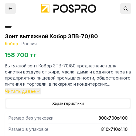
Зонт вытяжной Кобор ЗПВ-70/80
Кобор
·
Россия
158 700 тг
Вытяжной зонт Кобор ЗПВ-70/80 предназначен для
очистки воздуха от жира, масла, дыма и водяного пара на
предприятиях пищевой промышленности, общественного
питания и торговли, в пекарнях и кондитерских.
Читать далее
- Прибор подключается к вытяжной вентиляционной
системе и устанавливается над тепловым
Характеристики
оборудованием.
- Зонт выполнен полностью из нержавеющей стали и
Размер без упаковки
800х700х400
состоит из двух основных компонентов: корпуса и
съемных лабиринтных фильтров, которые легко
Размер в упаковке
810х710х410
вынимаются и чистятся.