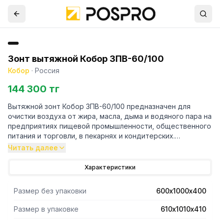
Зонт вытяжной Кобор ЗПВ-60/100
Кобор
·
Россия
144 300 тг
Вытяжной зонт Кобор ЗПВ-60/100 предназначен для
очистки воздуха от жира, масла, дыма и водяного пара на
предприятиях пищевой промышленности, общественного
питания и торговли, в пекарнях и кондитерских.
Читать далее
- Прибор подключается к вытяжной вентиляционной
системе и устанавливается над тепловым
Характеристики
оборудованием.
- Зонт выполнен полностью из нержавеющей стали и
Размер без упаковки
600х1000х400
состоит из двух основных компонентов: корпуса и
съемных лабиринтных фильтров, которые легко
Размер в упаковке
610х1010х410
вынимаются и чистятся.