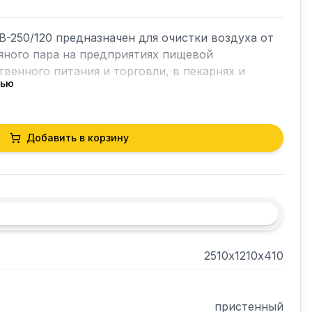
-250/120 предназначен для очистки воздуха от 
яного пара на предприятиях пищевой 
енного питания и торговли, в пекарнях и 
тью
ловым оборудованием.

Добавить в корзину
орпуса и съемных лабиринтных фильтров, 
я и чистятся.

рники.

2510х1210х410
рстия под вентиляционную трубу и патрубок 
пристенный