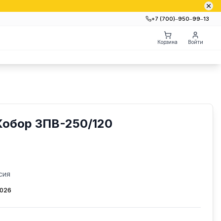
+7 (700)‒950‒99‒13
Корзина
Войти
Кобор ЗПВ-250/120
сия
2026