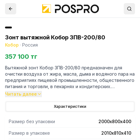
Зонт вытяжной Кобор ЗПВ-200/80
Кобор
·
Россия
357 100 тг
Вытяжной зонт Кобор ЗПВ-200/80 предназначен для
очистки воздуха от жира, масла, дыма и водяного пара на
предприятиях пищевой промышленности, общественного
питания и торговли, в пекарнях и кондитерских.
Читать далее
- Прибор подключается к вытяжной вентиляционной
системе и устанавливается над тепловым
Характеристики
оборудованием.
- Зонт выполнен полностью из нержавеющей стали и
Размер без упаковки
2000х800х400
состоит из двух основных компонентов: корпуса и
съемных лабиринтных фильтров, которые легко
Размер в упаковке
2010х810х410
вынимаются и чистятся.