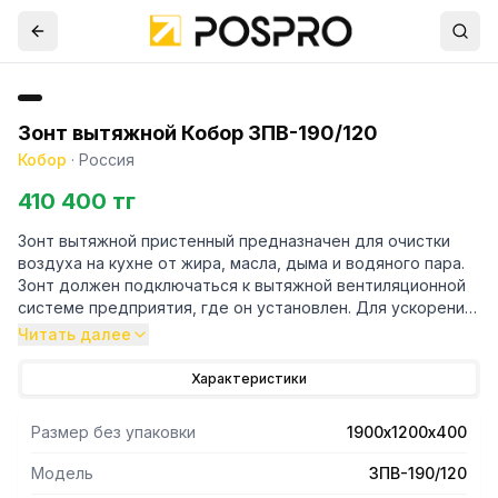
Зонт вытяжной Кобор ЗПВ-190/120
Кобор
·
Россия
410 400 тг
Зонт вытяжной пристенный предназначен для очистки
воздуха на кухне от жира, масла, дыма и водяного пара.
Зонт должен подключаться к вытяжной вентиляционной
системе предприятия, где он установлен. Для ускорения
процесса очищения воздуха и увеличения кратности
Читать далее
обмена воздуха.Зонт может быть размещен над любым
тепловыделяющем оборудованием (плитой, жарочным
Характеристики
шкафом, фритюрницей, грилем и т.д.). Зонт крепится
непосредственно к стене над оборудованием. Состоит
Размер без упаковки
1900х1200х400
из двух основных компонентов: корпуса и съемных
лабиринтных фильтров, которые легко вынимаются и
Модель
ЗПВ-190/120
чистятся. В зонте имеется сливной канал, по которому