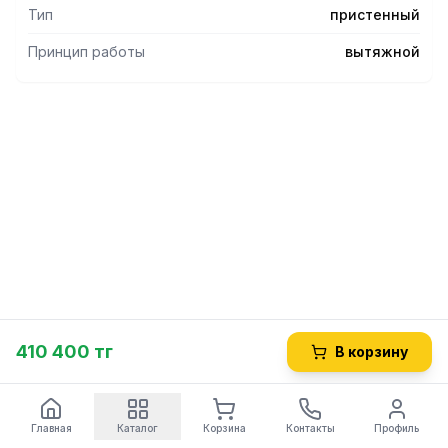
масло стекает в накопительные жиросборники. Каркас -
Тип
пристенный
нержавеющая сталь aisi 430.
Принцип работы
вытяжной
410 400 тг
В корзину
Главная
Каталог
Корзина
Контакты
Профиль